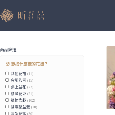
跳
至
主
要
內
容
商品篩選
📦 想找什麼樣的花禮？
其他花禮
(11)
會場佈置
(15)
桌上盆花
(73)
精緻花束
(21)
綠植盆栽
(102)
蝴蝶蘭盆栽
(10)
高架花籃
(30)