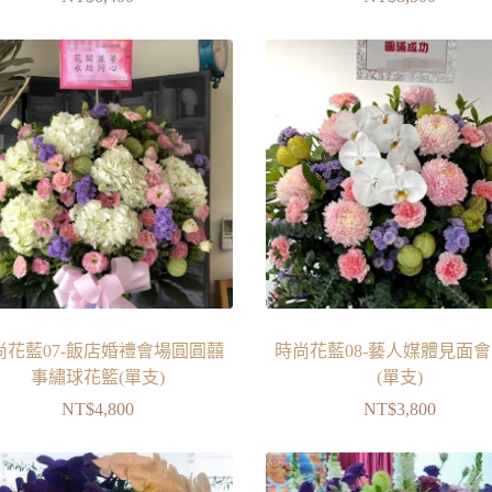
尚花藍07-飯店婚禮會場圓圓囍
時尚花藍08-藝人媒體見面
事繡球花籃(單支)
(單支)
NT$
4,800
NT$
3,800