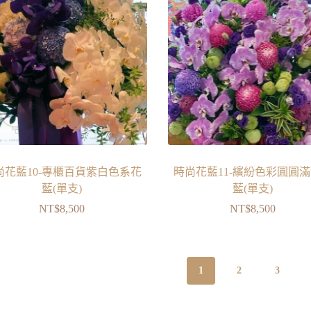
尚花藍10-專櫃百貨紫白色系花
時尚花藍11-繽紛色彩圓圓
藍(單支)
藍(單支)
NT$
8,500
NT$
8,500
1
2
3