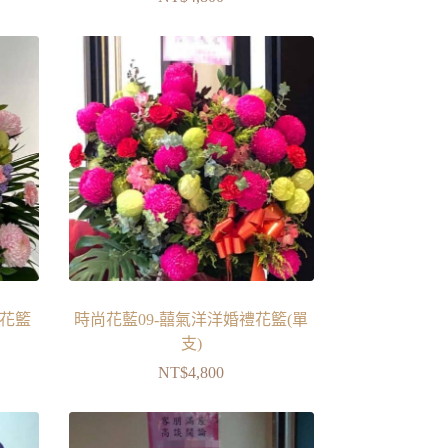
會花籃
時尚花藍09-囍氣洋洋婚禮花籃(單
支)
NT$
4,800