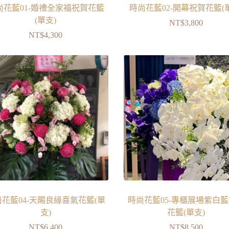
尚花藍01-婚禮全家福祝賀花籃
時尚花藍02-開幕祝賀花籃(
(單支)
NT$
3,800
NT$
4,300
花藍04-天賜良緣喜氣花籃(單
時尚花藍05-專櫃展場紫白
支)
花籃(單支)
NT$
6,400
NT$
8,500