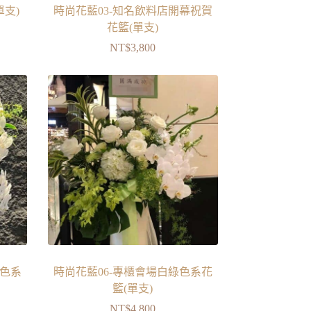
單支)
時尚花藍03-知名飲料店開幕祝賀
花籃(單支)
NT$
3,800
藍色系
時尚花藍06-專櫃會場白綠色系花
籃(單支)
NT$
4,800