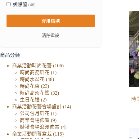
蝴蝶蘭
(46)
觀葉綠植
(46)
套用篩選
清除重設
商品分類
106
商業活動時尚花藝
106
1
個
時尚商務鮮花
1
48
個
產
時尚水盆花
48
23
個
產
品
時尚花束
23
個
產
品
32
時尚高架花籃
32
2
產
品
個
時
生日花禮
2
個
品
產
14
商業活動花藝會場設計
14
產
1
品
個
公司包月鮮花
1
品
個
9
產
商業會場佈置
9
產
個
4
品
婚禮會場浪漫佈置
4
品
產
115
個
商業活動開幕盆栽
115