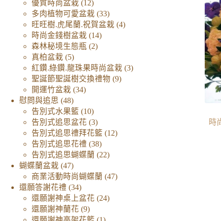
品
12
個
產
優質時尚盆栽
12
個
產
品
33
多肉植物可愛盆栽
33
產
品
個
4
旺旺樹.虎尾蘭.祝賀盆栽
4
品
14
產
個
時尚金錢樹盆栽
14
2
個
品
產
森林秘境生態瓶
2
5
個
產
品
真柏盆栽
5
個
產
品
3
紅鑽.綠鑽.龍珠果時尚盆栽
3
產
品
9
個
聖誕節聖誕樹交換禮物
9
品
34
個
產
開運竹盆栽
34
48
個
產
品
慰問與追思
48
個
產
10
品
告別式水果籃
10
產
品
個
3
時
告別式追思盆花
3
品
產
個
12
告別式追思禮拜花籃
12
品
產
38
個
告別式追思花禮
38
品
個
22
產
告別式追思蝴蝶蘭
22
47
產
個
品
蝴蝶蘭盆栽
47
個
品
產
47
商業活動時尚蝴蝶蘭
47
產
34
品
個
還願答謝花禮
34
品
個
24
產
還願謝神桌上盆花
24
產
9
個
品
還願謝神蘭花
9
品
個
1
產
還願謝神高架花籃
1