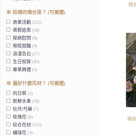
時
鮮花水果籃
(10)
🎯 送禮的場合是？ (可複選)
商業活動
(231)
喪葬追思
(24)
探病慰問
(8)
榮陞就職
(9)
浪漫告白
(27)
生日祝賀
(45)
畢業典禮
(5)
神明還願
(19)
🌸 偏好什麼花材？ (可複選)
節慶送禮
(28)
開幕喬遷
向日葵
(2)
(104)
新鮮水果
(10)
牡丹/芍藥
(7)
玫瑰花
(8)
時尚
綜合花材
(151)
繡球花
(3)