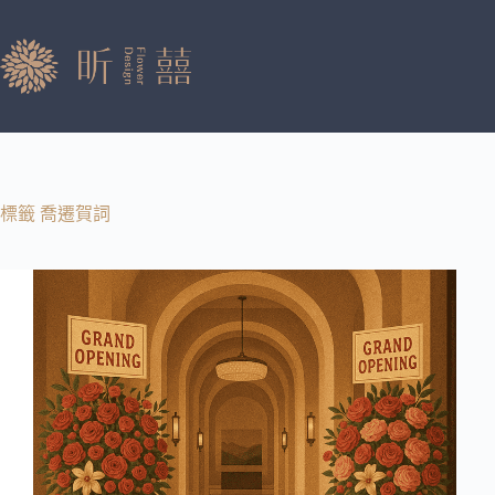
跳
至
主
要
內
容
標籤
喬遷賀詞