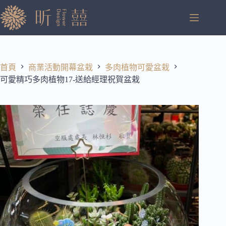
跳
至
主
要
內
容
首頁
商業活動開幕盆栽
多肉植物可愛盆栽
可愛精巧多肉植物17-送給經理祝賀盆栽