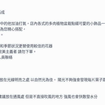
落成
中的他加油打氣，店內各式的多肉植物盆栽點綴可愛的小飾品一
為您精心搭配，
。
和季節狀況更替使用較佳的花器
完美主義者 請勿下單。
人員聯絡
 放在光線明亮之處 以自然光為佳， 陽光不夠強會發現每片葉子
建議放在通風處 但是不直接吹風的地方 強風也會快散發水分