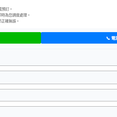
成預訂。
即時為您調度處理。
節正確無誤。
📞 