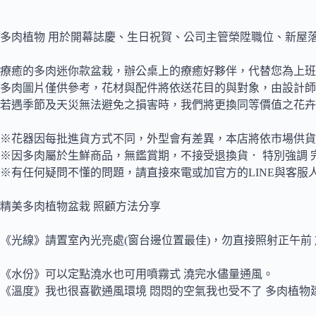
多肉植物 用於開幕誌慶、生日祝賀、公司主管榮陞職位、新屋
療癒的多肉迷你款盆栽，辦公桌上的療癒好夥伴，代替您為上班
多肉圖片僅供參考，花材與配件將依送花目的與對象，由設計師
若遇季節及天災無法避免之損害時，我們將更換同等價值之花卉
※花器因每批進貨方式不同，外型會有差異，本店將依市場供貨
※因多肉屬於生鮮商品，無鑑賞期，不接受退換貨． 特別強調 
※有任何疑問不懂的問題，請直接來電或加官方的LINE與客服
精美多肉植物盆栽 照顧方法分享
《光線》請置室內光亮處(窗台邊位置最佳)，勿直接照射正午前
《水份》可以定點澆水也可用噴霧式 澆完水儘量通風。
《溫度》我也很喜歡通風環境 悶悶的空氣我也受不了 多肉植物