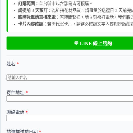
訂購範圍：
全台縣市包含離島皆可預購。
請提前 3 天預訂：
為維持花材品質，請盡量於送禮日 3 天前完
臨時急單請直接來電：
若時間緊迫，請立刻撥打電話，我們將
卡片內容確認：
若需代寫卡片，請務必確認文字內容與排版細
💬 LINE 線上諮詢
姓名
*
寄件地址
*
聯絡電話
*
請選擇送禮日期
*