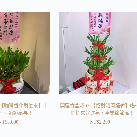
-【咖啡香伴財氣來】｜
開運竹盆栽07-【招財貓開運竹】喵
香，節節高昇！
一招招來好運氣，事業節節高！
NT$
3,000
NT$
2,200