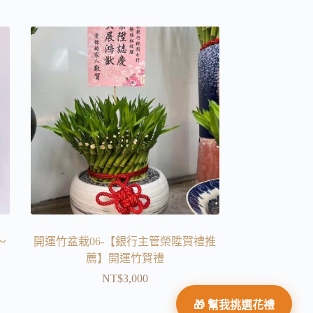
～
開運竹盆栽06-【銀行主管榮陞賀禮推
薦】開運竹賀禮
NT$
3,000
🎁 幫我挑選花禮