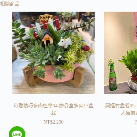
相關商品
可愛精巧多肉植物04-辦公室多肉小盆
開運竹盆栽05
栽
人氣飄
NT$
2,200