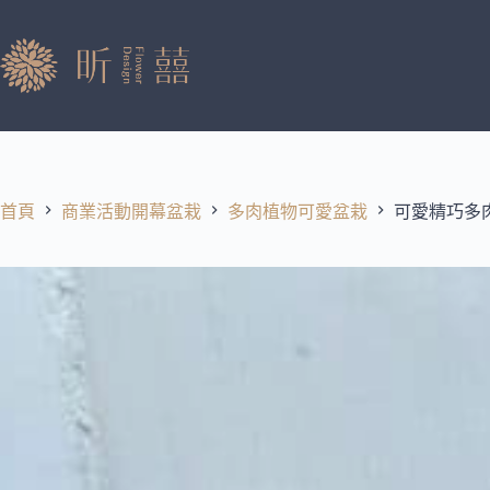
跳
至
主
要
內
容
首頁
商業活動開幕盆栽
多肉植物可愛盆栽
可愛精巧多