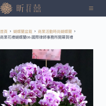
跳
至
主
要
內
容
首頁
蝴蝶蘭盆栽
商業活動時尚蝴蝶蘭
商業花禮蝴蝶蘭08-國際律師事務所開幕賀禮