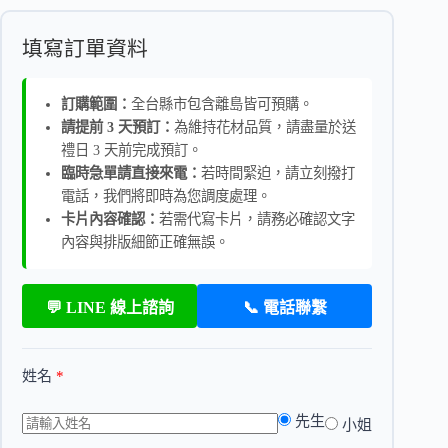
填寫訂單資料
訂購範圍：
全台縣市包含離島皆可預購。
請提前 3 天預訂：
為維持花材品質，請盡量於送
禮日 3 天前完成預訂。
臨時急單請直接來電：
若時間緊迫，請立刻撥打
電話，我們將即時為您調度處理。
卡片內容確認：
若需代寫卡片，請務必確認文字
內容與排版細節正確無誤。
💬 LINE 線上諮詢
📞 電話聯繫
姓名
*
先生
小姐