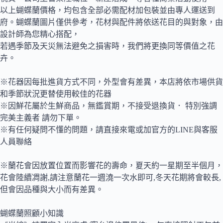
以上蝴蝶蘭價格，均包含全部必需配材加包裝並由專人運送到
府。蝴蝶蘭圖片僅供參考，花材與配件將依送花目的與對象，由
設計師為您精心搭配，
若遇季節及天災無法避免之損害時，我們將更換同等價值之花
卉。
※花器因每批進貨方式不同，外型會有差異，本店將依市場供貨
和季節狀況更替使用較佳的花器
※因鮮花屬於生鮮商品，無鑑賞期，不接受退換貨． 特別強調
完美主義者 請勿下單。
※有任何疑問不懂的問題，請直接來電或加官方的LINE與客服
人員聯絡
※蘭花會因放置位置而影響花的壽命，夏天約一星期至半個月，
花會陸續凋謝,請注意蘭花一週澆一次水即可,冬天花期將會較長,
但會因品種與大小而有差異。
蝴蝶蘭照顧小知識