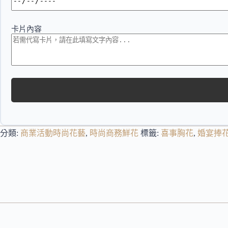
卡片內容
分類:
商業活動時尚花藝
,
時尚商務鮮花
標籤:
喜事胸花
,
婚宴捧