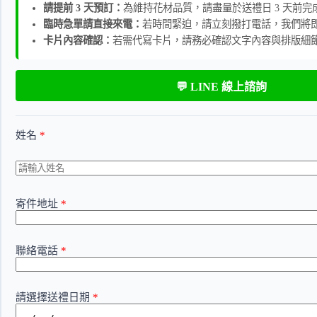
請提前 3 天預訂：
為維持花材品質，請盡量於送禮日 3 天前完
臨時急單請直接來電：
若時間緊迫，請立刻撥打電話，我們將
卡片內容確認：
若需代寫卡片，請務必確認文字內容與排版細
💬 LINE 線上諮詢
姓名
*
寄件地址
*
聯絡電話
*
請選擇送禮日期
*