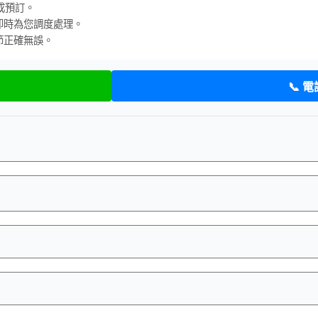
成預訂。
即時為您調度處理。
節正確無誤。
📞 