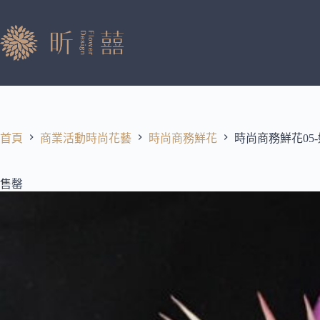
跳
至
主
要
內
容
首頁
商業活動時尚花藝
時尚商務鮮花
時尚商務鮮花05
售罄