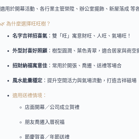
適用於開幕活動、各行業主管榮陞、辦公室擺飾、新屋落成 等
🌿 為什麼選擇旺旺樹？
名字吉祥招喜氣
：雙「旺」寓意財旺、人旺、氣場旺！
外型討喜好照顧
：樹型圓潤、葉色青翠，適合居家與商空
招財納福寓意佳
：常用於開張、喬遷、送禮等場合
風水能量穩定
：提升空間活力與氣場流動，打造吉祥磁場
適用送禮情境：
店面開幕／公司成立賀禮
朋友喬遷入厝祝福
節慶賀喜／年節送禮