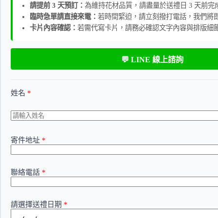
請提前 3 天預訂：
為維持花材品質，請盡量於送禮日 3 天前完
臨時急單請直接來電：
若時間緊迫，請立刻撥打電話，我們將
卡片內容確認：
若需代寫卡片，請務必確認文字內容與排版細
💬 LINE 線上諮詢
姓名
*
寄件地址
*
聯絡電話
*
請選擇送禮日期
*