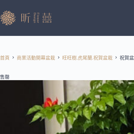
跳
至
主
要
內
容
首頁
商業活動開幕盆栽
旺旺樹.虎尾蘭.祝賀盆栽
祝賀盆
售罄