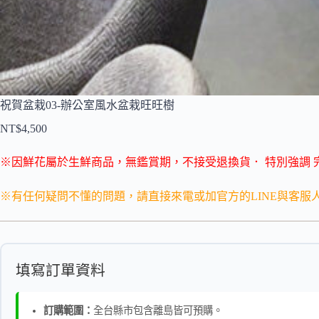
祝賀盆栽03-辦公室風水盆栽旺旺樹
NT$
4,500
※因鮮花屬於生鮮商品，無鑑賞期，不接受退換貨．
特別強調 
※有任何疑問不懂的問題，請直接來電或加官方的LINE與客服
填寫訂單資料
訂購範圍：
全台縣市包含離島皆可預購。