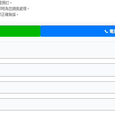
成預訂。
即時為您調度處理。
節正確無誤。
📞 