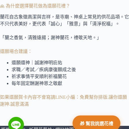
🙏 為什麼選擇蘭花做為還願花禮？
蘭花自古象徵高潔與吉祥，是寺廟、神桌上常見的供花品項。它
不只代表美好，更代表「誠心」「雅意」與「清淨祝福」。
「蘭之香氣，清雅遠揚；謝神蘭花，禮敬天地。」
還願場合建議：
還願還神｜誠謝神明庇佑
求職／考試／疾病康復願成之後
祈求事情平安順利祈福蘭花
每年固定酬謝神恩之敬獻
如果還願賀卡內容不會寫請LINE小編：免費幫你排版.讓你還願
謝神.誠意滿滿
🎁 幫我挑選花禮