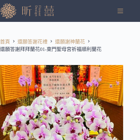
跳
至
主
要
內
容
首頁
還願答謝花禮
還願謝神蘭花
還願答謝拜拜蘭花01-東門聖母宮祈福順利蘭花