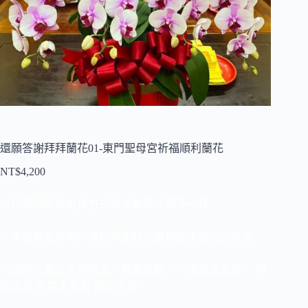
還願答謝拜拜蘭花01-東門聖母宮祈福順利蘭花
NT$
4,200
※花器因每批進貨方式每次數量外型不一樣
※本店將依市場供貨和季節狀況更替使用較佳的花器
※因鮮花屬於生鮮商品，無鑑賞期，不接受退換貨． 特
別強調 完美主義者 請勿下單。