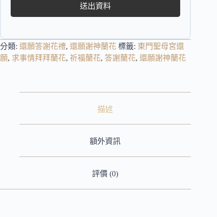
送出資料
分類:
還願答謝花禮
,
還願謝神蘭花
標籤:
東門聖母宮還
願
,
求事情拜拜蘭花
,
祈福蘭花
,
答謝蘭花
,
還願謝神蘭花
描述
額外資訊
評價 (0)