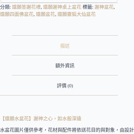
分類:
還願答謝花禮
,
還願謝神桌上盆花
標籤:
謝神盆花
,
還願四面佛盆花
,
還願盆花
,
還願靈狐大仙盆花
描述
額外資訊
評價 (0)
【還願水盆花】謝神之心，如水般深遠
水盆花圖片僅供參考，花材與配件將依送花目的與對象，由設計