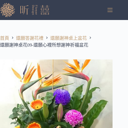
跳
至
主
要
內
容
首頁
還願答謝花禮
還願謝神桌上盆花
還願謝神桌花09-還願心裡所想謝神祈福盆花