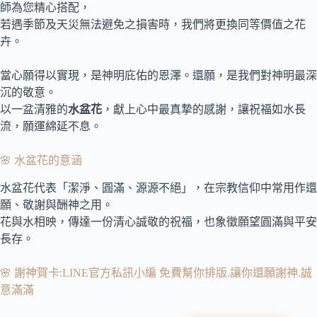
師為您精心搭配，
若遇季節及天災無法避免之損害時，我們將更換同等價值之花
卉。
當心願得以實現，是神明庇佑的恩澤。還願，是我們對神明最深
沉的敬意。
以一盆清雅的
水盆花
，獻上心中最真摯的感謝，讓祝福如水長
流，願運綿延不息。
🌸 水盆花的意涵
水盆花代表「潔淨、圓滿、源源不絕」，在宗教信仰中常用作還
願、敬謝與酬神之用。
花與水相映，傳達一份清心誠敬的祝福，也象徵願望圓滿與平安
長存。
🌸 謝神賀卡:LINE官方私訊小編 免費幫你排版.讓你還願謝神.誠
意滿滿