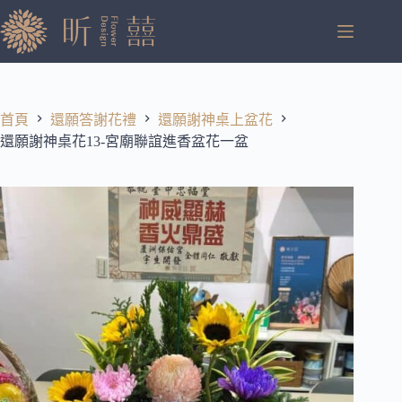
跳
至
主
要
內
容
首頁
還願答謝花禮
還願謝神桌上盆花
還願謝神桌花13-宮廟聯誼進香盆花一盆