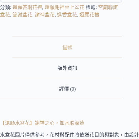
分類:
還願答謝花禮
,
還願謝神桌上盆花
標籤:
宮廟聯誼
盆花
,
答謝盆花
,
謝神盆花
,
進香盆花
,
還願花禮
描述
額外資訊
評價 (0)
【還願水盆花】謝神之心，如水般深遠
水盆花圖片僅供參考，花材與配件將依送花目的與對象，由設計