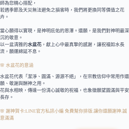
師為您精心搭配，
若遇季節及天災無法避免之損害時，我們將更換同等價值之花
卉。
當心願得以實現，是神明庇佑的恩澤。還願，是我們對神明最深
沉的敬意。
以一盆清雅的
水盆花
，獻上心中最真摯的感謝，讓祝福如水長
流，願運綿延不息。
🌸 水盆花的意涵
水盆花代表「潔淨、圓滿、源源不絕」，在宗教信仰中常用作還
願、敬謝與酬神之用。
花與水相映，傳達一份清心誠敬的祝福，也象徵願望圓滿與平安
長存。
🌸 謝神賀卡:LINE官方私訊小編 免費幫你排版.讓你還願謝神.誠
意滿滿