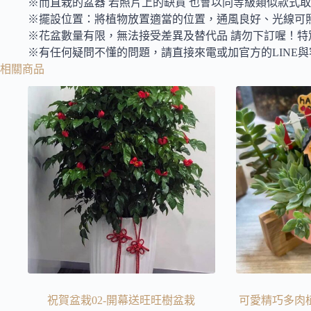
※而直栽的盆器 若照片上的缺貨 也會以同等級類似款式
※擺設位置：將植物放置適當的位置，通風良好、光線可
※花盆數量有限，無法接受差異及替代品 請勿下訂喔！特
※有任何疑問不懂的問題，請直接來電或加官方的LINE
相關商品
祝賀盆栽02-開幕送旺旺樹盆栽
可愛精巧多肉植