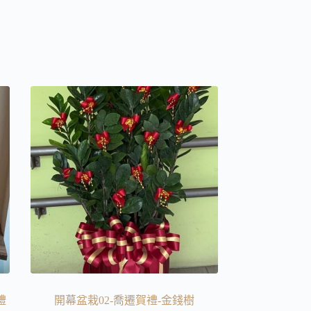
禮
開幕盆栽02-喬遷賀禮-金錢樹