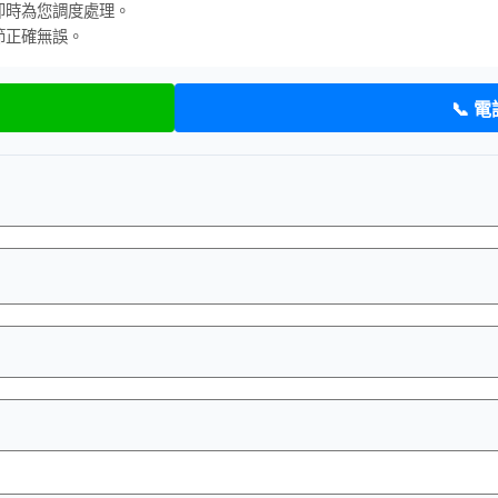
即時為您調度處理。
節正確無誤。
📞 