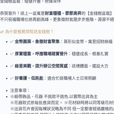
金錢樹盆栽｜穩健升遷，財運常伴
恭賀晉升！送上一盆寓意
財富穩穩、節節高昇
的【金錢樹盆栽】
不只祝福職場仕途再創高峰，更象徵財氣隨步步進階，源源不絕
🌿 為什麼推薦榮陞送金錢樹？
✅
金幣圓葉，象徵財富聚集
：葉形似金幣，寓意招財納福
✅
厚實穩重，呼應職場踏實晉升
：穩健成長、根基扎實
✅
綠意美觀，提升辦公空間質感
：送禮體面，擺設大方
✅
好養護、低耗能
：適合忙碌職場人士日常照顧
注意事項：
※緞帶飾品、花器 不挑款不挑色,以實際出貨為主
※花器款式依每批進貨而定。 ※花材缺時將以同等級花材
※出貨花卉會因每棵狀況略為不同 但一定都會經過嚴格的