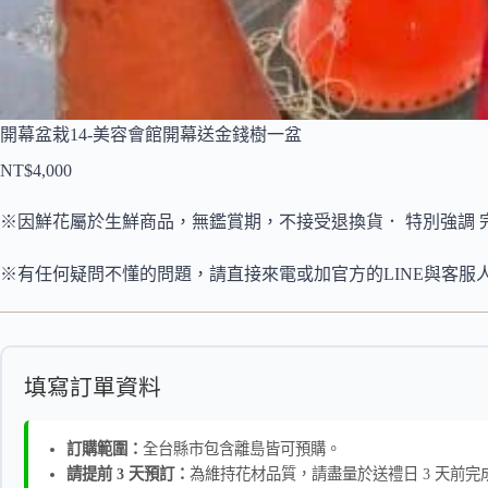
開幕盆栽14-美容會館開幕送金錢樹一盆
NT$
4,000
※因鮮花屬於生鮮商品，無鑑賞期，不接受退換貨． 特別強調 
※有任何疑問不懂的問題，請直接來電或加官方的LINE與客服
填寫訂單資料
訂購範圍：
全台縣市包含離島皆可預購。
請提前 3 天預訂：
為維持花材品質，請盡量於送禮日 3 天前完