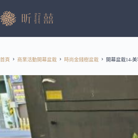
跳
至
主
要
內
容
首頁
商業活動開幕盆栽
時尚金錢樹盆栽
開幕盆栽14-