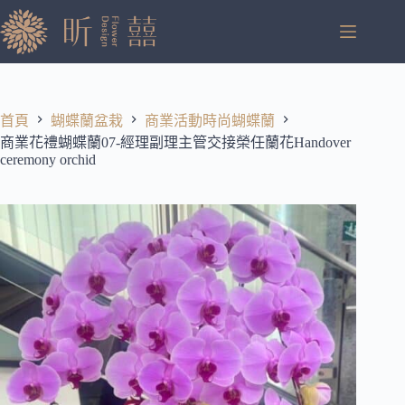
跳
至
主
要
內
容
首頁
蝴蝶蘭盆栽
商業活動時尚蝴蝶蘭
商業花禮蝴蝶蘭07-經理副理主管交接榮任蘭花Handover
ceremony orchid