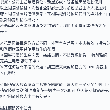
祝賀、公司主管榮陞職位、新屋落成、等各種商業活動使用
以上蝴蝶蘭價格，均包含全部必需配材加包裝並由專人運送到
府。蝴蝶蘭圖片僅供參考，花材與配件將依送花目的與對象，由
設計師為您精心搭配，
若遇季節及天災無法避免之損害時，我們將更換同等價值之花
卉。
※花器因每批進貨方式不同，外型會有差異，本店將依市場供貨
和季節狀況更替使用較佳的花器
※因鮮花屬於生鮮商品，無鑑賞期，不接受退換貨． 特別強調
完美主義者 請勿下單。
※有任何疑問不懂的問題，請直接來電或加官方的LINE與客服
人員聯絡
※蘭花會因放置位置而影響花的壽命，夏天約一星期至半個月，
花會陸續凋謝,請注意蘭花一週澆一次水即可,冬天花期將會較長,
但會因品種與大小而有差異。
蝴蝶蘭照顧小知識