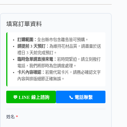
填寫訂單資料
訂購範圍：
全台縣市包含離島皆可預購。
請提前 3 天預訂：
為維持花材品質，請盡量於送
禮日 3 天前完成預訂。
臨時急單請直接來電：
若時間緊迫，請立刻撥打
電話，我們將即時為您調度處理。
卡片內容確認：
若需代寫卡片，請務必確認文字
內容與排版細節正確無誤。
💬 LINE 線上諮詢
📞 電話聯繫
姓名
*