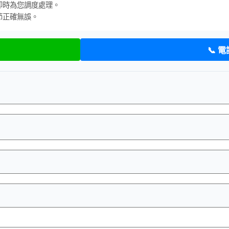
即時為您調度處理。
節正確無誤。
📞 