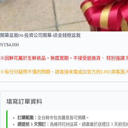
開幕盆栽04-投資公司開幕-送金錢樹盆栽
NT$
4,000
※因鮮花屬於生鮮商品，無鑑賞期，不接受退換貨．
特別強調 
※有任何疑問不懂的問題，請直接來電或加官方的LINE與客服
填寫訂單資料
訂購範圍：
全台縣市包含離島皆可預購。
請提前 3 天預訂：
為維持花材品質，請盡量於送禮日 3 天前完