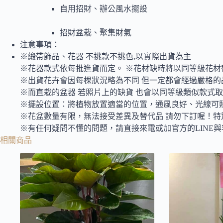
自用招財、辦公風水擺設
招財盆栽、聚集財氣
注意事項：
※緞帶飾品、花器 不挑款不挑色,以實際出貨為主
※花器款式依每批進貨而定。 ※花材缺時將以同等級花材
※出貨花卉會因每棵狀況略為不同 但一定都會經過嚴格的
※而直栽的盆器 若照片上的缺貨 也會以同等級類似款式
※擺設位置：將植物放置適當的位置，通風良好、光線可
※花盆數量有限，無法接受差異及替代品 請勿下訂喔！特
※有任何疑問不懂的問題，請直接來電或加官方的LINE
相關商品