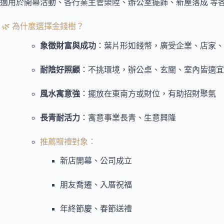
適用於開幕活動、各行業主管榮陞、辦公室擺飾、新屋落成 等
🌿 為什麼選擇金錢樹？
象徵財富與成功
：葉片形如錢幣，廣受企業、店家、
耐陰好照顧
：不挑環境，辦公桌、玄關、室內皆適宜
風水寓意強
：擺放在東南方或財位，有助招財聚氣
長青耐活力
：寓意事業長青、生意興隆
推薦贈禮對象：
新店開幕、公司成立
朋友喬遷、入厝祝福
年終節慶、春節送禮