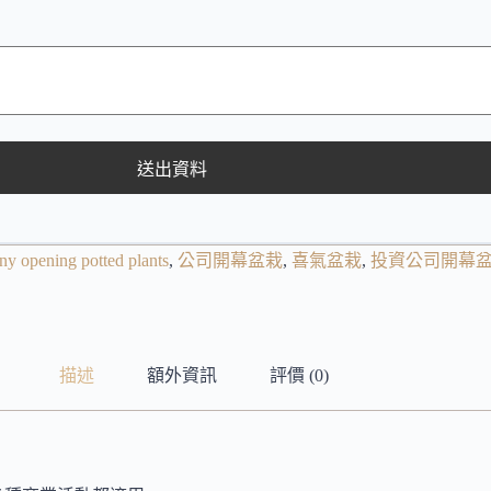
送出資料
y opening potted plants
,
公司開幕盆栽
,
喜氣盆栽
,
投資公司開幕
描述
額外資訊
評價 (0)