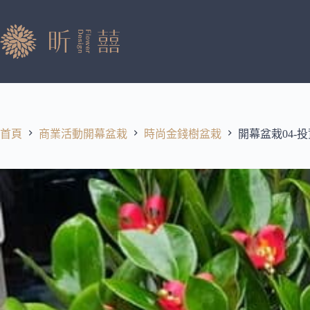
跳
至
主
要
內
容
首頁
商業活動開幕盆栽
時尚金錢樹盆栽
開幕盆栽04-