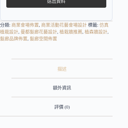
送出資料
分類:
商業會場佈置
,
商業活動花藝會場設計
標籤:
仿真
植栽設計
,
曼都髮廊花藝設計
,
植栽牆推薦
,
植森牆設計
,
髮廊品牌佈置
,
髮廊空間佈置
描述
額外資訊
評價 (0)