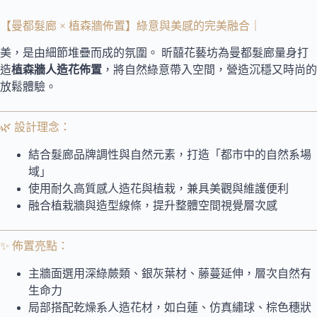
【曼都髮廊 × 植森牆佈置】綠意與美感的完美融合｜
美，是由細節堆疊而成的氛圍。 昕囍花藝坊為曼都髮廊量身打
造
植森牆人造花佈置
，將自然綠意帶入空間，營造沉穩又時尚的
放鬆體驗。
🌿 設計理念：
結合髮廊品牌調性與自然元素，打造「都市中的自然系場
域」
使用耐久高質感人造花與植栽，兼具美觀與維護便利
融合植栽牆與造型線條，提升整體空間視覺層次感
✨ 佈置亮點：
主牆面選用深綠蕨類、銀灰葉材、藤蔓延伸，層次自然有
生命力
局部搭配乾燥系人造花材，如白蓮、仿真繡球、棕色穗狀