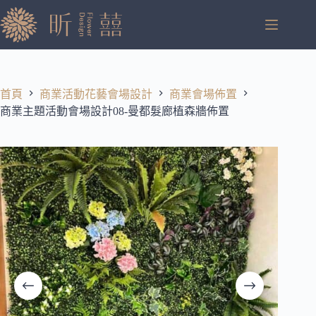
跳
至
主
要
內
容
首頁
商業活動花藝會場設計
商業會場佈置
商業主題活動會場設計08-曼都髮廊植森牆佈置