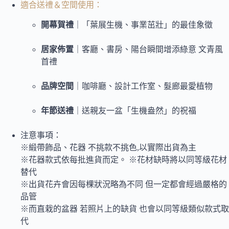
適合送禮＆空間使用：
開幕賀禮
｜「葉展生機、事業茁壯」的最佳象徵
居家佈置
｜客廳、書房、陽台瞬間增添綠意 文青風
首禮
品牌空間
｜咖啡廳、設計工作室、髮廊最愛植物
年節送禮
｜送親友一盆「生機盎然」的祝福
注意事項：
※緞帶飾品、花器 不挑款不挑色,以實際出貨為主
※花器款式依每批進貨而定。 ※花材缺時將以同等級花材
替代
※出貨花卉會因每棵狀況略為不同 但一定都會經過嚴格的
品管
※而直栽的盆器 若照片上的缺貨 也會以同等級類似款式取
代