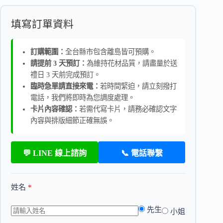
填寫訂單資料
訂購範圍：
全台縣市包含離島皆可預購。
請提前 3 天預訂：
為維持花材品質，請盡量於送
禮日 3 天前完成預訂。
臨時急單請直接來電：
若時間緊迫，請立刻撥打
電話，我們將即時為您調度處理。
卡片內容確認：
若需代寫卡片，請務必確認文字
內容與排版細節正確無誤。
💬 LINE 線上諮詢
📞 電話聯繫
姓名
*
先生
小姐