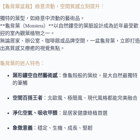
【龜背葉盆栽】綠意流動，空間質感立刻提升｜
獨特的葉型，如綠意中流動的藝術品。
**龜背葉（Monstera）**以自然鏤空的葉脈設計成為近年最受歡
迎的室內觀葉植物之一。
無論居家、辦公室、咖啡館或品牌空間，一盆龜背葉，立即打造
出高質感又療癒的視覺焦點。
龜背葉的迷人特色：
葉形鏤空自然藝術感
：像龜殼般的葉紋，是大自然最獨特
的筆觸
空間百搭王者
：北歐風、極簡風、現代風格都能完美融合
淨化空氣、吸收甲醛
：是居家健康綠植首選
象徵意義
：穩定、生機、成長、堅韌