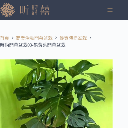
跳
至
主
要
內
容
首頁
商業活動開幕盆栽
優質時尚盆栽
時尚開幕盆栽03-龜背葉開幕盆栽