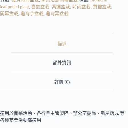
leaf potted plant
,
喜氣盆栽
,
喬遷盆栽
,
時尚盆栽
,
賀禮盆栽
,
開幕盆栽
,
龜背芋盆栽
,
龜背葉盆栽
描述
額外資訊
評價 (0)
適用於開幕活動、各行業主管榮陞、辦公室擺飾、新屋落成 等
各種商業活動都適用