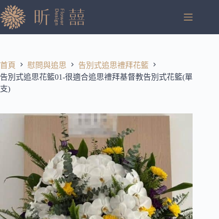
跳
至
主
要
內
容
首頁
慰問與追思
告別式追思禮拜花籃
告別式追思花籃01-很適合追思禮拜基督教告別式花籃(單
支)