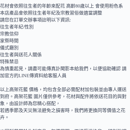
花材會依照往生者的年齡來配花 高齡80歲以上 會使用粉色系
本店產品會依照往生者年紀及宗教習俗做適當調整
請您在訂單交辦事項註明以下資訊:
往生者年紀/性別
宗教信仰
家祭時間
儀式廳別
往生者與送花人關係
特殊禁忌
為慎重起見，請盡可能傳真訃聞影本給我們，以便協助確認 請
加官方的LINE傳資料給客服人員
以上高架花籃 價格，均包含全部必需配材加包裝並由專人運送
到府。高架花籃 圖片僅供參考，花材與配件將依送花目的與對
象，由設計師為您精心搭配，
若遇季節及天災無法避免之損害時，我們將更換同等價值之花
卉。