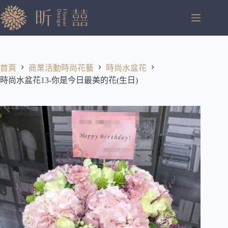
跳
至
主
要
內
容
首頁
商業活動時尚花藝
時尚水盆花
時尚水盆花13-你是今日最美的花(生日)