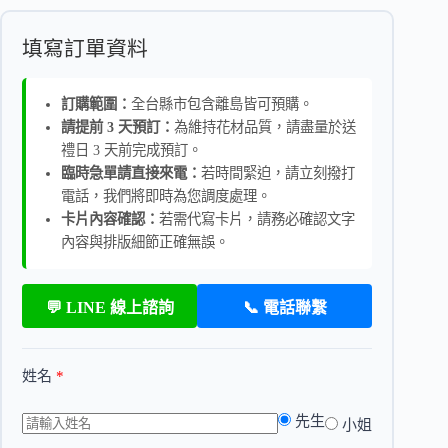
填寫訂單資料
訂購範圍：
全台縣市包含離島皆可預購。
請提前 3 天預訂：
為維持花材品質，請盡量於送
禮日 3 天前完成預訂。
臨時急單請直接來電：
若時間緊迫，請立刻撥打
電話，我們將即時為您調度處理。
卡片內容確認：
若需代寫卡片，請務必確認文字
內容與排版細節正確無誤。
💬 LINE 線上諮詢
📞 電話聯繫
姓名
*
先生
小姐